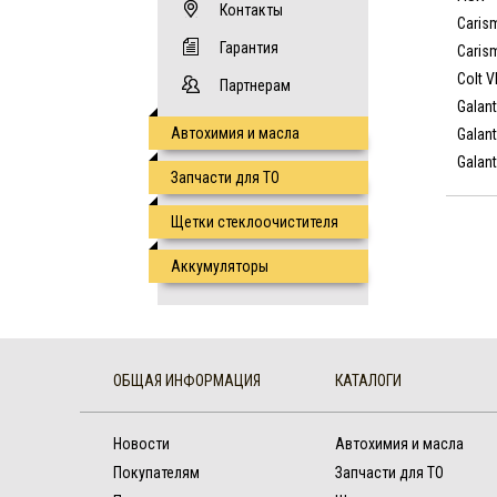
Контакты
Caris
Гарантия
Caris
Colt V
Партнерам
Galant
Автохимия и масла
Galant
Galant
Запчасти для ТО
Щетки стеклоочистителя
Аккумуляторы
ОБЩАЯ ИНФОРМАЦИЯ
КАТАЛОГИ
Новости
Автохимия и масла
Покупателям
Запчасти для ТО