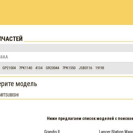
ПЧАСТЕЙ
GP21004
7PK1140
4134
GR20044
7PK1550
JSB0116
19193
рите модель
MITSUBISHI
Ниже предлагаем список моделей с поиском
Grandis II
Lancer Station Wag