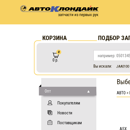
КОРЗИНА
ПОДБОР ЗА
0
0 р.
Вы искали:
JAA0100
Выбе
Опт
АВТО
>
Покупателям
Новости
Поставщикам
ASX