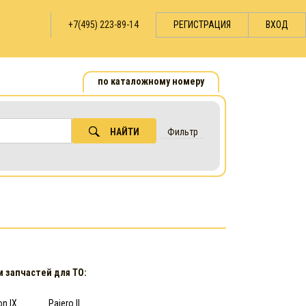
+7(495) 223-89-14
РЕГИСТРАЦИЯ
ВХОД
по каталожному номеру
НАЙТИ
Фильтр
 запчастей для ТО:
on IX
Pajero II