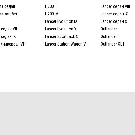
ma седан
L 200 III
Lancer седан VIII
ma хэтчбек
L 200 IV
Lancer седан IX
I
Lancer Evolution IX
Lancer седан X
 седан VIII
Lancer Evolution X
Outlander
 седан IX
Lancer Sportback X
Outlander III
 универсал VIII
Lancer Station Wagon VII
Outlander XL II