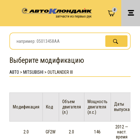
0
Выберите модификацию
АВТО
>
MITSUBISHI
>
OUTLANDER III
Объем
Мощность
Даты
Модификация
Код
двигателя
двигателя
выпуска
(л.)
(л.с.)
2012 —
2.0
GF2W
2.0
146
наст.
время